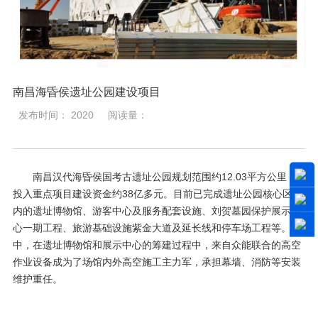
南昌海昏侯遗址公园建设项目
发布时间： 2020
阅读量：
南昌汉代海昏侯国考古遗址公园规划范围约12.03平方公里，
投入重点项目建设资金约38亿多元。目前已完成遗址公园核心区域
内的遗址博物馆、游客中心及服务配套设施、刘贺墓园保护展示中
心一期工程、旅游基础设施紫金大道及延长线和停车场工程等。其
中，在遗址博物馆和展示中心的筹建过程中，来自众能联合的高空
作业设备成为了场馆内外高空施工主力军，承担幕墙、消防等安装
维护重任。