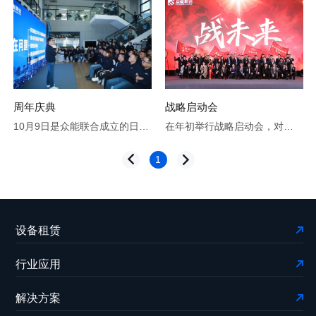
动，增强团队之间的了解，增
强团队凝聚力
周年庆典
战略启动会
10月9日是众能联合成立的日
在年初举行战略启动会，对过
子，每年值此节点，众能将通
去一年表现出色的团队和个人
1
过线上线下联动的方式在总部
进行奖励，规划来年战略。
举行庆祝活动。
设备租赁
行业应用
解决方案