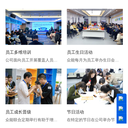
员工多维培训
员工生日活动
公司面向员工开展覆盖人员成
众能每月为员工举办生日会为
长全周期的岗位专业力、通用
每位员工留下有关众能的独家
力、领导力等维度的赋能培
回忆。
养，包括但不仅限于入职、在
职、高潜储备、管理培训等
员工成长晋级
节日活动
众能联合定期举行有助于增进
在特定的节日在公司举办节日
团队交流，帮助员工成长的活
活动让员工感受到节日的温暖