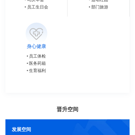
员工生日会
部门旅游
身心健康
员工体检
医务药箱
生育福利
晋升空间
发展空间