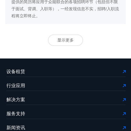
提供的简历将应用于众能联合的各项招聘环节（包括但不限
于面试、背调、入职等），一经发现信息不实，招聘/入职流
程将立即终止。
显示更多
设备租赁
行业应用
解决方案
服务支持
新闻资讯