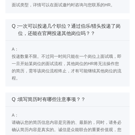
面试类型，详情可以在面试邀约时咨询与您联系的HR。
Q：
一次可以投递几个职位？通过伯乐/猎头投递了岗
位，还能在官网投递其他岗位吗？？
A：
投递数量不限。不过同一时间只能在一个岗位上面试哦，即
一旦开始某岗位的面试流程，其他岗位的HR将无法操作您
的简历，需等该岗位流程终止，才有可能继续其他岗位的流
程。
Q：
填写简历时有哪些注意事项？？
A：
请确认您的简历信息内容是完善的、最新的，同时，请务必
确认简历内容是真实的。诚信是众能联合的重要价值观，您