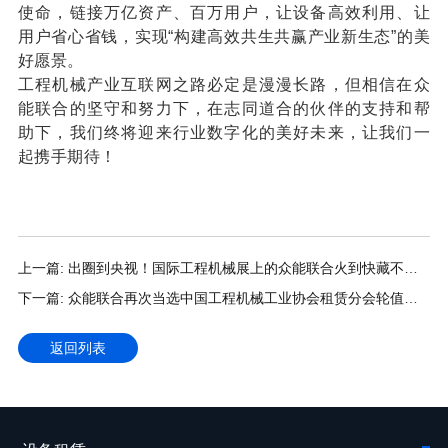
使命，链接万亿资产、百万用户，让设备高效利用、让
用户省心省钱，实现“构建高效共生共赢产业新生态”的美
好愿景。
工程机械产业互联网之路必定是漫漫长路，但相信在众
能联合的坚守和努力下，在志同道合的伙伴的支持和帮
助下，我们终将迎来行业数字化的美好未来，让我们一
起携手期待！
上一篇: 出圈到央视！国际工程机械展上的众能联合火到快藏不住
啦
下一篇: 众能联合再次当选中国工程机械工业协会租赁分会轮值会
长单位
返回列表