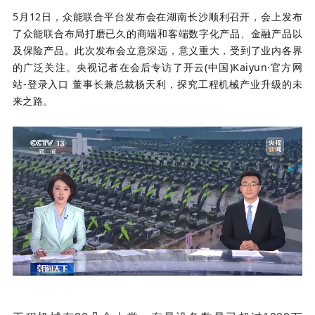
5月12日，众能联合平台发布会在湖南长沙顺利召开，会上发布
了众能联合布局打磨已久的商端和客端数字化产品、金融产品以
及保险产品。此次发布会立意深远，意义重大，受到了业内各界
的广泛关注。央视记者在会后专访了开云(中国)Kaiyun·官方网
站-登录入口 董事长兼总裁杨天利，探究工程机械产业升级的未
来之路。