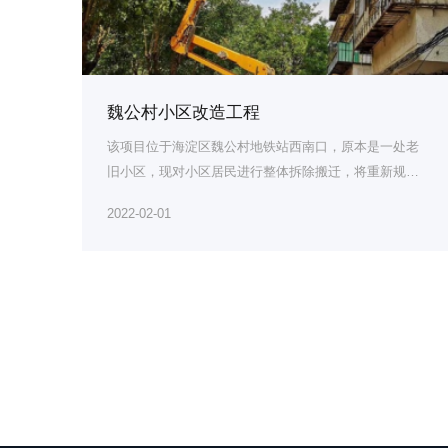
魏公村小区改造工程
该项目位于海淀区魏公村地铁站西南口，原本是一处老
旧小区，现对小区居民进行整体拆除搬迁，将重新规划
建设...
2022-02-01