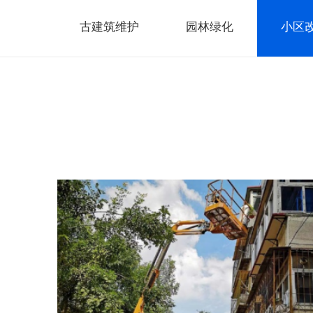
古建筑维护
园林绿化
小区