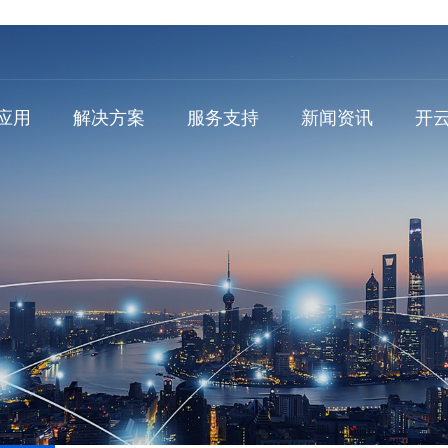
应用
解决方案
服务支持
新闻资讯
开云