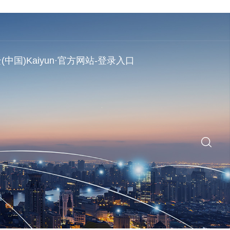
(中国)Kaiyun·官方网站-登录入口